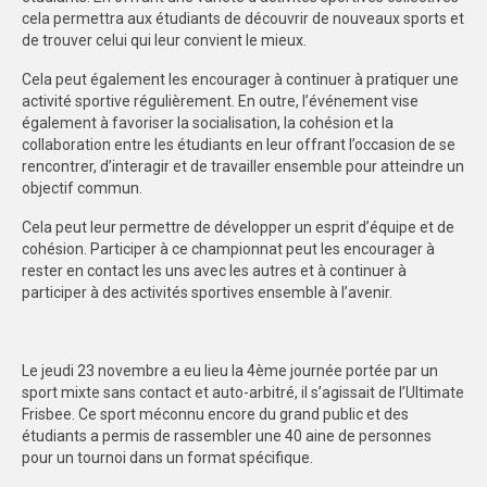
cela permettra aux étudiants de découvrir de nouveaux sports et
FORMATION
de trouver celui qui leur convient le mieux.
COMMUNICATION
Cela peut également les encourager à continuer à pratiquer une
activité sportive régulièrement. En outre, l’événement vise
également à favoriser la socialisation, la cohésion et la
CHAMPIONNATS DE FRANCE
collaboration entre les étudiants en leur offrant l’occasion de se
rencontrer, d’interagir et de travailler ensemble pour atteindre un
PHOTOTHÈQUE
objectif commun.
AMIENS
Cela peut leur permettre de développer un esprit d’équipe et de
cohésion. Participer à ce championnat peut les encourager à
LILLE
rester en contact les uns avec les autres et à continuer à
participer à des activités sportives ensemble à l’avenir.
VIDÉOTHÈQUE
LOGOTHÈQUE
Le jeudi 23 novembre a eu lieu la 4ème journée portée par un
AFFICHES
sport mixte sans contact et auto-arbitré, il s’agissait de l’Ultimate
Frisbee. Ce sport méconnu encore du grand public et des
PALMARÈS
étudiants a permis de rassembler une 40 aine de personnes
pour un tournoi dans un format spécifique.
PARTENAIRES