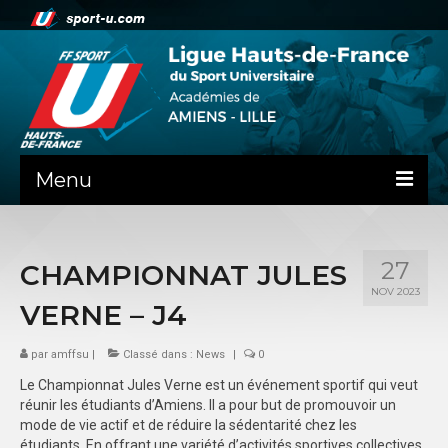
Menu
NEWS
27
CHAMPIONNAT JULES
PRÉSENTATION
NOV 2023
VERNE – J4
ADMINISTRATIF
par
SPORTS CO
amffsu
|
Classé dans :
News
|
0
Le Championnat Jules Verne est un événement sportif qui veut
FEUILLES DE MATCH
réunir les étudiants d’Amiens. Il a pour but de promouvoir un
mode de vie actif et de réduire la sédentarité chez les
SPORTS IND
étudiants. En offrant une variété d’activités sportives collectives