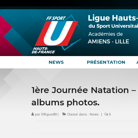
NEWS
PRÉSENTATION
1ère Journée Natation – 
albums photos.
par
59ligue80
|
Classé dans :
News
|
0