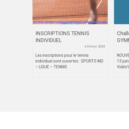
VIENT
INSCRIPTIONS TENNIS
Chall
EL DE LA
INDIVIDUEL
GYM
6 février 2024
septembre 2021
Les inscriptions pour le tennis
NOUVE
individuel sont ouvertes : SPORTS IND
13 jui
T
– LIGUE – TENNIS
Vidéo’
LA FFSU. 20
VIENT