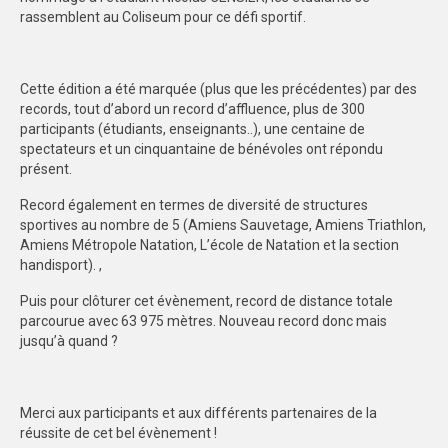
rassemblent au Coliseum pour ce défi sportif.
FORMATION
COMMUNICATION
Cette édition a été marquée (plus que les précédentes) par des
records, tout d’abord un record d’affluence, plus de 300
CHAMPIONNATS DE FRANCE
participants (étudiants, enseignants..), une centaine de
spectateurs et un cinquantaine de bénévoles ont répondu
PHOTOTHÈQUE
présent.
AMIENS
Record également en termes de diversité de structures
sportives au nombre de 5 (Amiens Sauvetage, Amiens Triathlon,
LILLE
Amiens Métropole Natation, L’école de Natation et la section
handisport). ,
VIDÉOTHÈQUE
Puis pour clôturer cet évènement, record de distance totale
LOGOTHÈQUE
parcourue avec 63 975 mètres. Nouveau record donc mais
jusqu’à quand ?
AFFICHES
PALMARÈS
Merci aux participants et aux différents partenaires de la
réussite de cet bel évènement !
PARTENAIRES