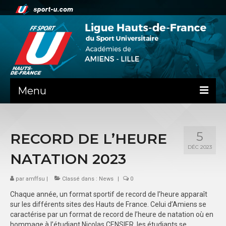
Menu
NEWS
5
RECORD DE L’HEURE
PRÉSENTATION
DÉC 2023
NATATION 2023
ADMINISTRATIF
par
SPORTS CO
amffsu
|
Classé dans :
News
|
0
Chaque année, un format sportif de record de l’heure apparaît
FEUILLES DE MATCH
sur les différents sites des Hauts de France. Celui d’Amiens se
caractérise par un format de record de l’heure de natation où en
SPORTS IND
hommage à l’étudiant Nicolas CENSIER, les étudiants se