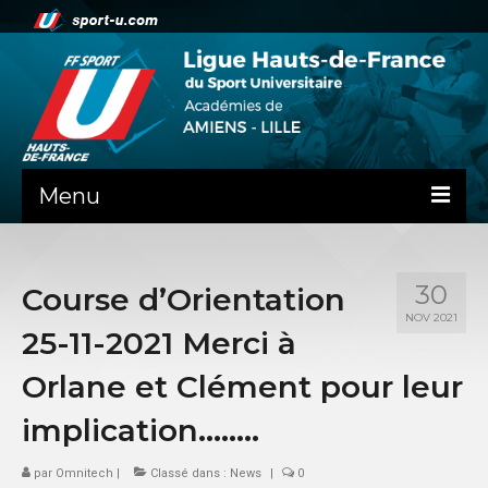
Menu
NEWS
30
Course d’Orientation
PRÉSENTATION
NOV 2021
25-11-2021 Merci à
ADMINISTRATIF
Orlane et Clément pour leur
SPORTS CO
implication……..
FEUILLES DE MATCH
par
Omnitech
|
Classé dans :
News
|
0
SPORTS IND