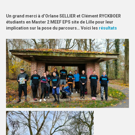
FORMATION
Un grand merci à d’Orlane SELLIER et Clément RYCKBOER
COMMUNICATION
étudiants en Master 2 MEEF EPS site de Lille pour leur
implication sur la pose du parcours… Voici les
résultats
CHAMPIONNATS DE FRANCE
PHOTOTHÈQUE
AMIENS
LILLE
VIDÉOTHÈQUE
LOGOTHÈQUE
AFFICHES
PALMARÈS
PARTENAIRES