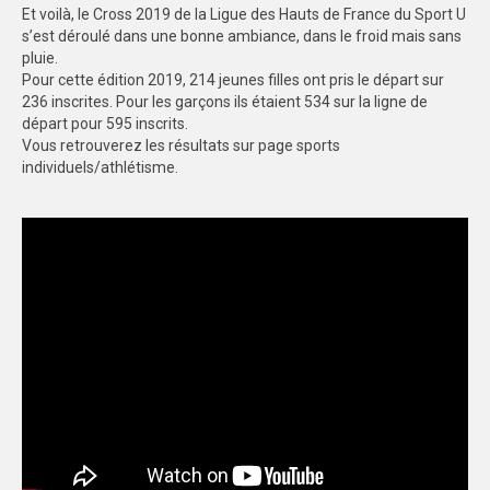
Et voilà, le Cross 2019 de la Ligue des Hauts de France du Sport U
FORMATION
s’est déroulé dans une bonne ambiance, dans le froid mais sans
pluie.
COMMUNICATION
Pour cette édition 2019, 214 jeunes filles ont pris le départ sur
236 inscrites. Pour les garçons ils étaient 534 sur la ligne de
départ pour 595 inscrits.
CHAMPIONNATS DE FRANCE
Vous retrouverez les résultats sur page sports
individuels/athlétisme.
PHOTOTHÈQUE
AMIENS
LILLE
VIDÉOTHÈQUE
LOGOTHÈQUE
AFFICHES
PALMARÈS
PARTENAIRES