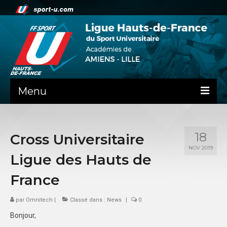
Menu
NEWS
18
Cross Universitaire
PRÉSENTATION
NOV 2019
Ligue des Hauts de
ADMINISTRATIF
France
SPORTS CO
par
Omnitech
|
Classé dans :
News
|
0
FEUILLES DE MATCH
Bonjour,
SPORTS IND