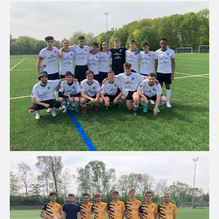
FORMATION
COMMUNICATION
CHAMPIONNATS DE FRANCE
PHOTOTHÈQUE
AMIENS
LILLE
VIDÉOTHÈQUE
LOGOTHÈQUE
AFFICHES
PALMARÈS
PARTENAIRES