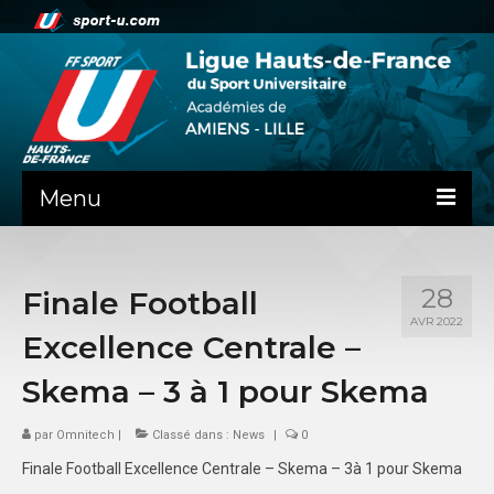
Menu
NEWS
28
Finale Football
PRÉSENTATION
AVR 2022
Excellence Centrale –
ADMINISTRATIF
Skema – 3 à 1 pour Skema
SPORTS CO
par
Omnitech
|
Classé dans :
News
|
0
FEUILLES DE MATCH
Finale Football Excellence Centrale – Skema – 3à 1 pour Skema
SPORTS IND