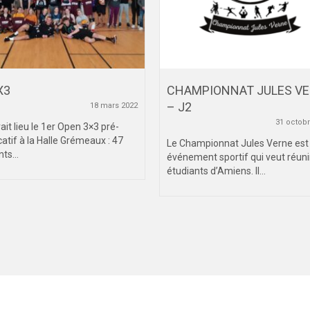
X3
CHAMPIONNAT JULES V
– J2
18 mars 2022
31 octob
ait lieu le 1er Open 3×3 pré-
catif à la Halle Grémeaux : 47
Le Championnat Jules Verne est
ts...
événement sportif qui veut réunir
étudiants d’Amiens. Il...