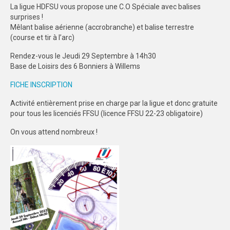
La ligue HDFSU vous propose une C.O Spéciale avec balises
FORMATION
surprises !
Mêlant balise aérienne (accrobranche) et balise terrestre
COMMUNICATION
(course et tir à l’arc)
Rendez-vous le Jeudi 29 Septembre à 14h30
CHAMPIONNATS DE FRANCE
Base de Loisirs des 6 Bonniers à Willems
PHOTOTHÈQUE
FICHE INSCRIPTION
AMIENS
Activité entièrement prise en charge par la ligue et donc gratuite
pour tous les licenciés FFSU (licence FFSU 22-23 obligatoire)
LILLE
On vous attend nombreux !
VIDÉOTHÈQUE
LOGOTHÈQUE
AFFICHES
PALMARÈS
PARTENAIRES