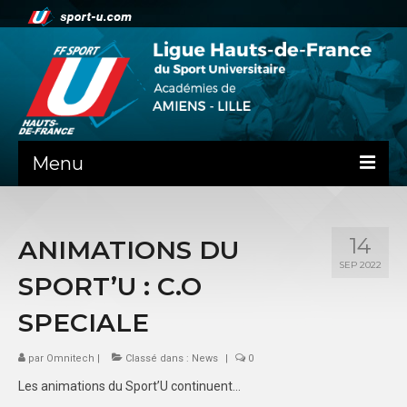
Menu
NEWS
14
ANIMATIONS DU
PRÉSENTATION
SEP 2022
SPORT’U : C.O
ADMINISTRATIF
SPECIALE
SPORTS CO
par
Omnitech
|
Classé dans :
News
|
0
FEUILLES DE MATCH
Les animations du Sport’U continuent…
SPORTS IND