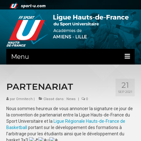
Menu
NEWS
21
PARTENARIAT
PRÉSENTATION
SEP 2021
ADMINISTRATIF
par
Omnitech
|
Classé dans :
News
|
0
Nous sommes heureux de vous annoncer la signature ce jour de
SPORTS CO
la convention de partenariat entre la Ligue Hauts-de-France du
Sport Universitaire et la
Ligue Régionale Hauts-de-France de
FEUILLES DE MATCH
Basketball
portant sur le développement des formations à
l’arbitrage pour les étudiants ainsi que le développement du
SPORTS IND
basket 3×3