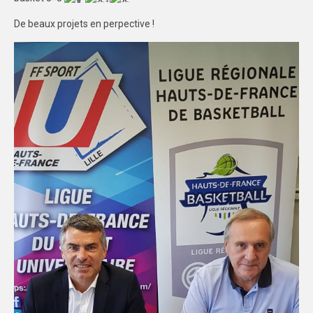
FORMATION
De beaux projets en perpective !
COMMUNICATION
CHAMPIONNATS DE FRANCE
PHOTOTHÈQUE
AMIENS
LILLE
VIDÉOTHÈQUE
LOGOTHÈQUE
AFFICHES
PALMARÈS
PARTENAIRES