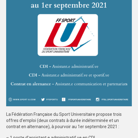
FORMATION
COMMUNICATION
CHAMPIONNATS DE FRANCE
PHOTOTHÈQUE
AMIENS
LILLE
VIDÉOTHÈQUE
LOGOTHÈQUE
AFFICHES
La Fédération Française du Sport Universitaire propose trois
offres d’emploi (deux contrats à durée indéterminée et un
PALMARÈS
contrat en alternance), à pourvoir au 1er septembre 2021 :
PARTENAIRES
– 1 poste d’assistant.e administratif.ve en CDI