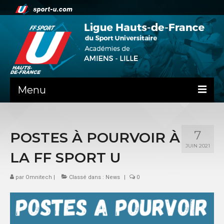
Menu
NEWS
7
POSTES À POURVOIR À
PRÉSENTATION
JUIN 2021
LA FF SPORT U
ADMINISTRATIF
par
SPORTS CO
Omnitech
|
Classé dans :
News
|
0
FEUILLES DE MATCH
SPORTS IND