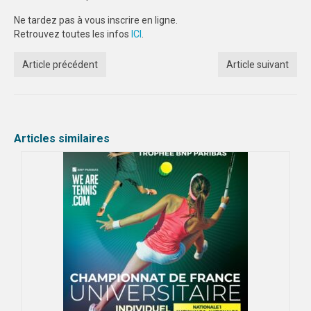
Ne tardez pas à vous inscrire en ligne.
FORMATION
Retrouvez toutes les infos
ICI
.
COMMUNICATION
Article précédent
Article suivant
CHAMPIONNATS DE FRANCE
PHOTOTHÈQUE
AMIENS
Articles similaires
LILLE
VIDÉOTHÈQUE
LOGOTHÈQUE
AFFICHES
PALMARÈS
PARTENAIRES