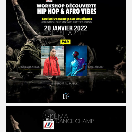
FORMATION
COMMUNICATION
CHAMPIONNATS DE FRANCE
PHOTOTHÈQUE
AMIENS
LILLE
VIDÉOTHÈQUE
LOGOTHÈQUE
AFFICHES
PALMARÈS
PARTENAIRES