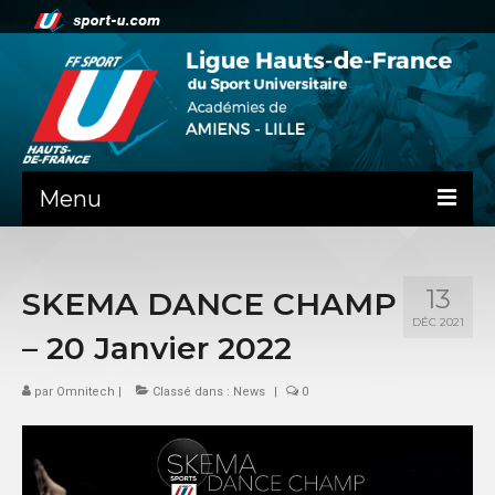
Menu
NEWS
13
SKEMA DANCE CHAMP
PRÉSENTATION
DÉC 2021
– 20 Janvier 2022
ADMINISTRATIF
par
SPORTS CO
Omnitech
|
Classé dans :
News
|
0
FEUILLES DE MATCH
SPORTS IND