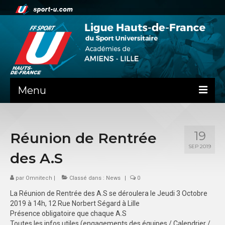
Menu
NEWS
19
Réunion de Rentrée
PRÉSENTATION
SEP 2019
des A.S
ADMINISTRATIF
par
SPORTS CO
Omnitech
|
Classé dans :
News
|
0
La Réunion de Rentrée des A.S se déroulera le Jeudi 3 Octobre
FEUILLES DE MATCH
2019 à 14h, 12 Rue Norbert Ségard à Lille
Présence obligatoire que chaque A.S
SPORTS IND
Toutes les infos utiles (engagements des équipes / Calendrier /