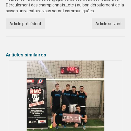
Déroulement des championnats…etc.) au bon déroulement de la
FORMATION
saison universitaire vous seront communiquées.
COMMUNICATION
Article précédent
Article suivant
CHAMPIONNATS DE FRANCE
PHOTOTHÈQUE
Articles similaires
AMIENS
LILLE
VIDÉOTHÈQUE
LOGOTHÈQUE
AFFICHES
PALMARÈS
PARTENAIRES