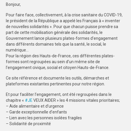
Bonjour,
FORMATION
Pour faire face, collectivement, à la crise sanitaire du COVID-19,
le président de la République a appelé les Français à « inventer
COMMUNICATION
de nouvelles solidarités ». Pour que chacun puisse prendre sa
part de cette mobilisation générale des solidarités, le
CHAMPIONNATS DE FRANCE
Gouvernement lance plusieurs plates-formes d’engagement
dans différents domaines tels que la santé, le social, le
PHOTOTHÈQUE
numérique…
Pour la région des Hauts-de-France, ces différentes plates-
AMIENS
formes sont regroupées au sein d’un mê
me site de
l’engagement civique, social et citoyen Hauts-de-France.
LILLE
Ce site référence et documente les outils, démarches et
VIDÉOTHÈQUE
plateformes existantes pertinentes pour notre région.
LOGOTHÈQUE
Et pour faciliter l’engagement, ont été regroupées dans le
chapitre «
#
JE
VEUX AIDER » les 4 missions vitales prioritaires;
AFFICHES
– Aide alimentaire et d’urgence
– Garde exceptionnelle d’enfants
PALMARÈS
– Lien avec les personnes isolées fragiles
– Solidarité de proximité
PARTENAIRES