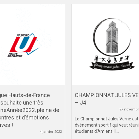
igue Hauts-de-France
CHAMPIONNAT JULES V
souhaite une très
– J4
neAnnée2022, pleine de
27 novembr
ntres et d’émotions
Le Championnat Jules Verne est
ives !
événement sportif qui veut réunir
étudiants d’Amiens. Il...
4 janvier 2022