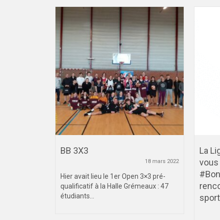
hampionnat
BB 3X3
La L
ère
vous 
18 mars 2022
et
#Bon
Hier avait lieu le 1er Open 3×3 pré-
e la tête
renco
qualificatif à la Halle Grémeaux : 47
étudiants...
sport
10 janvier 2020
 de Futsal