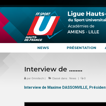
NEWS
PRÉSENTATION
Interview de ……..
par
Omnitech
|
Classé dans :
News
|
0
Interview de Maxime DASSONVILLE, Président 