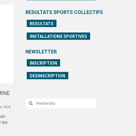
RESULTATS SPORTS COLLECTIFS
RESULTATS
INSTALLATIONS SPORTIVES
NEWSLETTER
INSCRIPTION
DESINSCRIPTION
ERNE
RECORD BATTU !
Interview 
Présidente 
25 octobre 2022
Rechercher
:
e 2023
Le Jeudi 20 Octobre dernier, avait lieu
le Record de l’Heure de Natation à la...
 un
 les