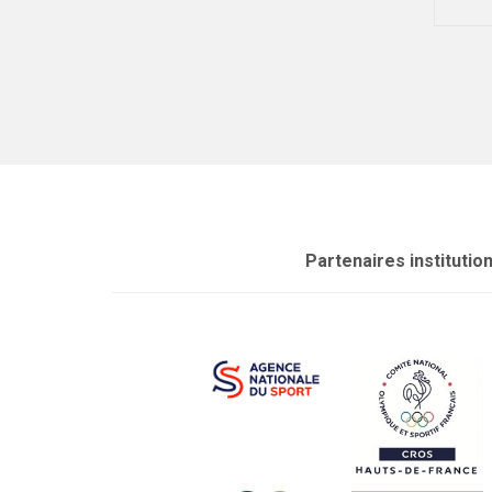
 première
 académique
Partenaires institutio