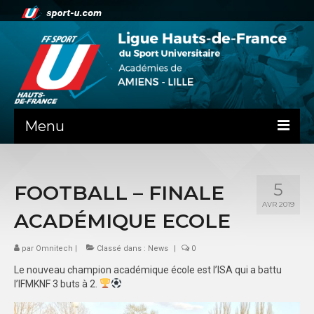
Menu
NEWS
5
FOOTBALL – FINALE
PRÉSENTATION
AVR 2019
ACADÉMIQUE ECOLE
ADMINISTRATIF
par
SPORTS CO
Omnitech
|
Classé dans :
News
|
0
Le nouveau champion académique école est l’ISA qui a battu
FEUILLES DE MATCH
l’IFMKNF 3 buts à 2.
SPORTS IND