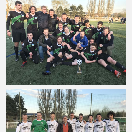
FORMATION
COMMUNICATION
CHAMPIONNATS DE FRANCE
PHOTOTHÈQUE
AMIENS
LILLE
VIDÉOTHÈQUE
LOGOTHÈQUE
AFFICHES
PALMARÈS
PARTENAIRES