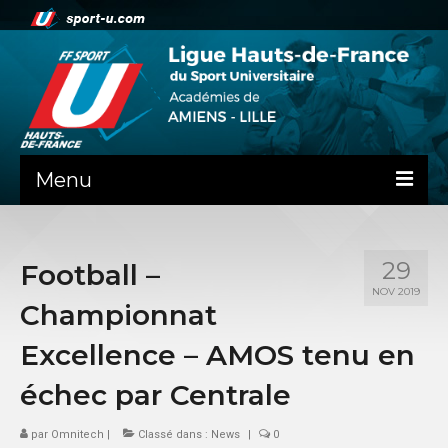
Menu
NEWS
29
Football –
PRÉSENTATION
NOV 2019
Championnat
ADMINISTRATIF
Excellence – AMOS tenu en
SPORTS CO
échec par Centrale
FEUILLES DE MATCH
par
Omnitech
|
Classé dans :
News
|
0
SPORTS IND