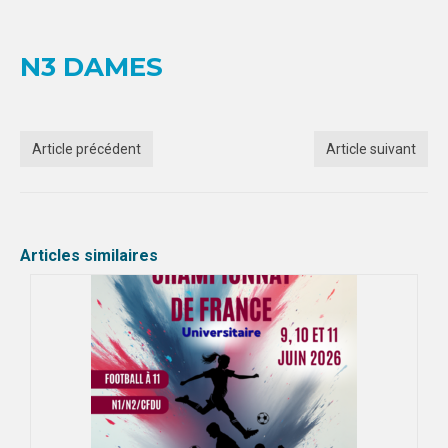
FORMATION
N3 DAMES
COMMUNICATION
CHAMPIONNATS DE FRANCE
Article précédent
Article suivant
PHOTOTHÈQUE
AMIENS
LILLE
Articles similaires
VIDÉOTHÈQUE
LOGOTHÈQUE
AFFICHES
PALMARÈS
PARTENAIRES