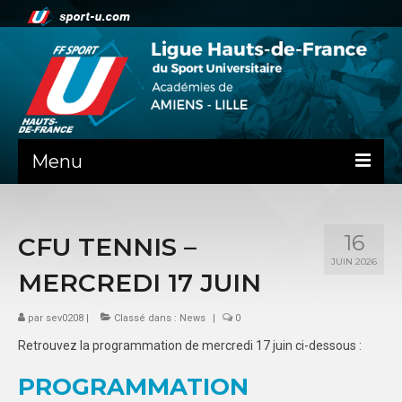
Menu
NEWS
16
CFU TENNIS –
PRÉSENTATION
JUIN 2026
MERCREDI 17 JUIN
ADMINISTRATIF
par
SPORTS CO
sev0208
|
Classé dans :
News
|
0
Retrouvez la programmation de mercredi 17 juin ci-dessous :
FEUILLES DE MATCH
PROGRAMMATION
SPORTS IND