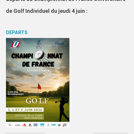
FORMATION
de Golf Individuel du jeudi 4 juin :
COMMUNICATION
DEPARTS
CHAMPIONNATS DE FRANCE
PHOTOTHÈQUE
AMIENS
LILLE
VIDÉOTHÈQUE
LOGOTHÈQUE
AFFICHES
PALMARÈS
PARTENAIRES