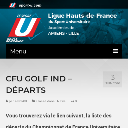
Menu
NEWS
3
CFU GOLF IND –
PRÉSENTATION
JUIN 2026
DÉPARTS
ADMINISTRATIF
par
SPORTS CO
sev0208
|
Classé dans :
News
|
0
FEUILLES DE MATCH
Vous trouverez via le lien suivant, la liste des
SPORTS IND
départs du Championnat de France Universitaire