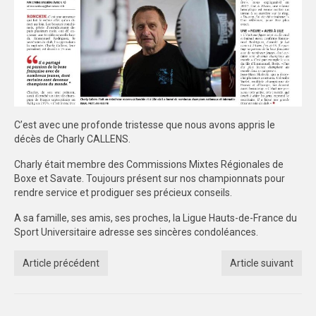
FORMATION
COMMUNICATION
CHAMPIONNATS DE FRANCE
PHOTOTHÈQUE
C’est avec une profonde tristesse que nous avons appris le
AMIENS
décès de Charly CALLENS.
Charly était membre des Commissions Mixtes Régionales de
LILLE
Boxe et Savate. Toujours présent sur nos championnats pour
rendre service et prodiguer ses précieux conseils.
VIDÉOTHÈQUE
A sa famille, ses amis, ses proches, la Ligue Hauts-de-France du
LOGOTHÈQUE
Sport Universitaire adresse ses sincères condoléances.
AFFICHES
Article précédent
Article suivant
PALMARÈS
PARTENAIRES