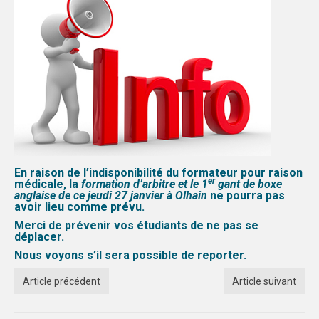
FORMATION
COMMUNICATION
CHAMPIONNATS DE FRANCE
PHOTOTHÈQUE
AMIENS
LILLE
En raison de l’indisponibilité du formateur pour raison
er
médicale, la
formation d’arbitre et le 1
gant de boxe
anglaise de ce jeudi 27 janvier à Olhain
ne pourra pas
VIDÉOTHÈQUE
avoir lieu comme prévu.
Merci de prévenir vos étudiants de ne pas se
LOGOTHÈQUE
déplacer.
Nous voyons s’il sera possible de reporter.
AFFICHES
Article précédent
Article suivant
PALMARÈS
PARTENAIRES